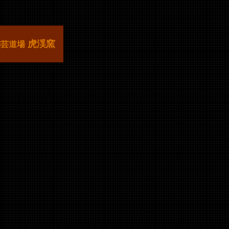
虎渓窯
陶芸道場