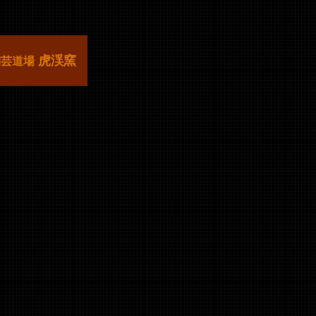
虎渓窯
陶芸道場