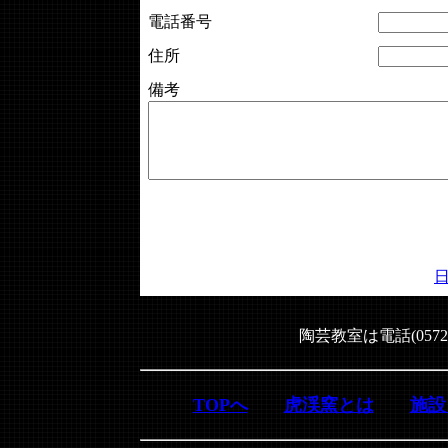
電話番号
住所
備考
陶芸教室は電話(0572
TOPへ
虎渓窯とは
施設