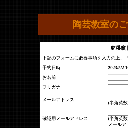
陶芸教室のご
虎渓窯
下記のフォームに必要事項を入力の上、
予約日時
2023/5/2 1
お名前
フリガナ
メールアドレス
(半角英数
確認用メールアドレス
(半角英数
メールア