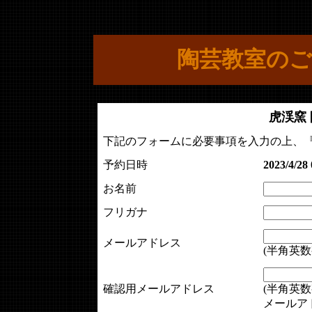
陶芸教室のご
虎渓窯
下記のフォームに必要事項を入力の上、
予約日時
2023/4/28 
お名前
フリガナ
メールアドレス
(半角英数
確認用メールアドレス
(半角英数
メールア