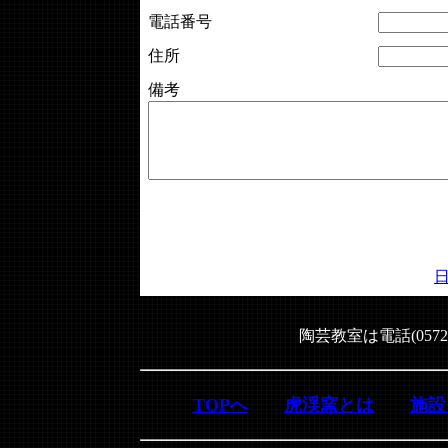
電話番号
住所
備考
陶芸教室は電話(0572
TOPへ
虎渓窯とは
施設