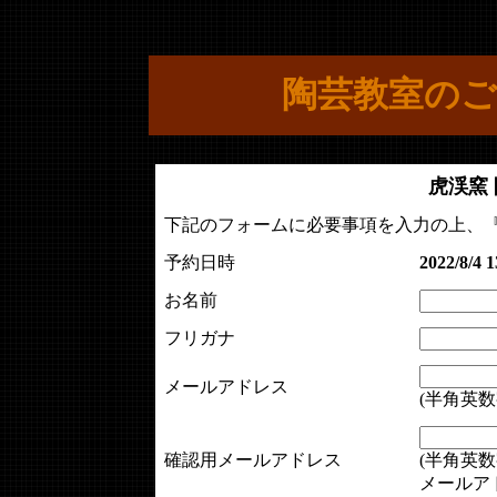
陶芸教室のご
虎渓窯
下記のフォームに必要事項を入力の上、
予約日時
2022/8/4 1
お名前
フリガナ
メールアドレス
(半角英数
確認用メールアドレス
(半角英数
メールア