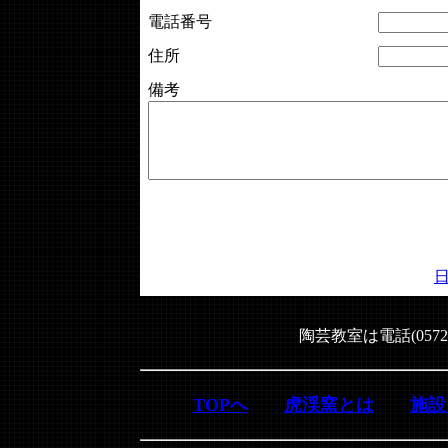
電話番号
住所
備考
陶芸教室は電話(0572
TOPへ
虎渓窯とは
施設