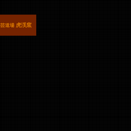
虎渓窯
陶芸道場