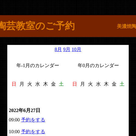
陶芸教室のご予約
美濃焼
8月
9月
10月
年-1月のカレンダー
年0月のカレンダー
日
月
火
水
木
金
土
日
月
火
水
木
金
土
2022年6月27日
09:00
予約をする
10:00
予約をする