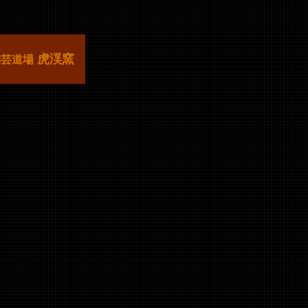
虎渓窯
陶芸道場