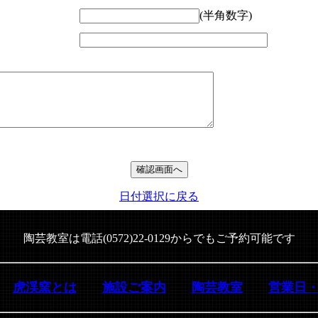
(半角数字)
日付選択に戻る
陶芸教室は電話(0572)22-0129からでもご予約可能です
虎渓窯とは
施設ご案内
陶芸教室
営業日