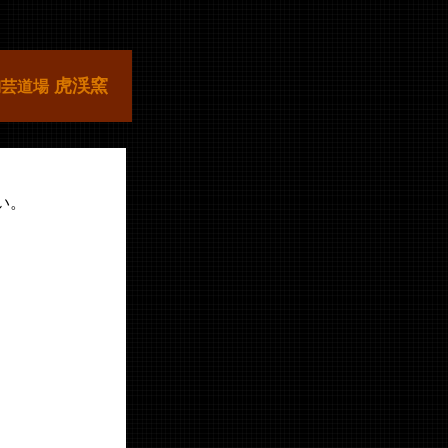
虎渓窯
陶芸道場
い。