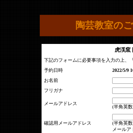
陶芸教室のご
虎渓窯
下記のフォームに必要事項を入力の上、
予約日時
2022/5/9 1
お名前
フリガナ
メールアドレス
(半角英数
確認用メールアドレス
(半角英数
メールア