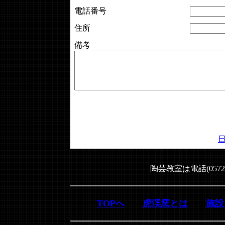
電話番号
住所
備考
陶芸教室は電話(0572
TOPへ
虎渓窯とは
施設