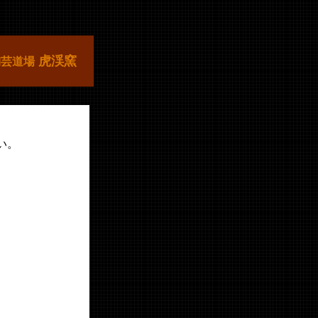
虎渓窯
陶芸道場
い。