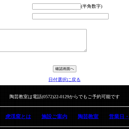
(半角数字)
日付選択に戻る
陶芸教室は電話(0572)22-0129からでもご予約可能です
虎渓窯とは
施設ご案内
陶芸教室
営業日