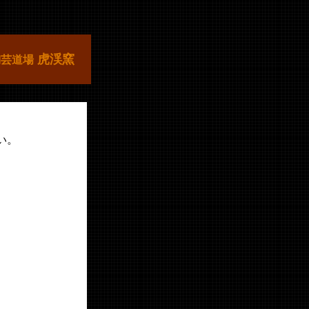
虎渓窯
陶芸道場
い。