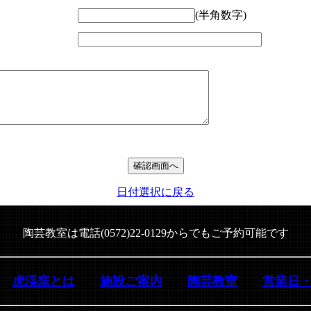
(半角数字)
日付選択に戻る
陶芸教室は電話(0572)22-0129からでもご予約可能です
虎渓窯とは
施設ご案内
陶芸教室
営業日