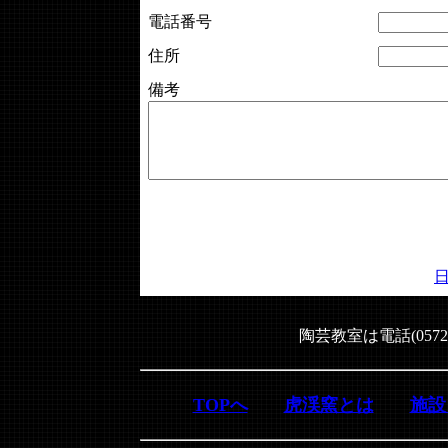
電話番号
住所
備考
陶芸教室は電話(0572
TOPへ
虎渓窯とは
施設