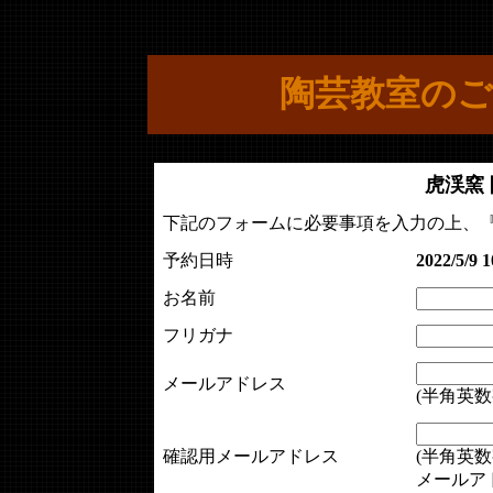
陶芸教室のご
虎渓窯
下記のフォームに必要事項を入力の上、
予約日時
2022/5/9 1
お名前
フリガナ
メールアドレス
(半角英数
確認用メールアドレス
(半角英数
メールア