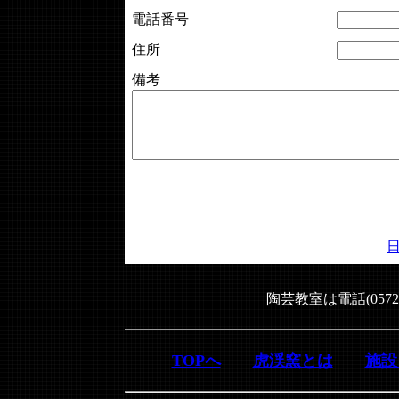
電話番号
住所
備考
陶芸教室は電話(0572
TOPへ
虎渓窯とは
施設