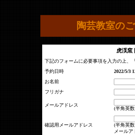
陶芸教室のご
虎渓窯
下記のフォームに必要事項を入力の上、
予約日時
2022/5/3 1
お名前
フリガナ
メールアドレス
(半角英数
確認用メールアドレス
(半角英数
メールア