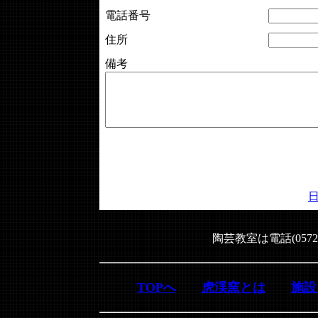
電話番号
住所
備考
陶芸教室は電話(0572
TOPへ
虎渓窯とは
施設