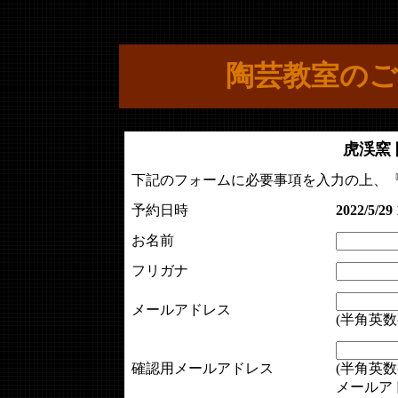
陶芸教室のご
虎渓窯
下記のフォームに必要事項を入力の上、
予約日時
2022/5/29 
お名前
フリガナ
メールアドレス
(半角英数
確認用メールアドレス
(半角英数
メールア