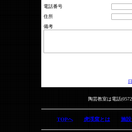
電話番号
住所
備考
陶芸教室は電話(0572
TOPへ
虎渓窯とは
施設