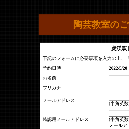
陶芸教室のご
虎渓窯
下記のフォームに必要事項を入力の上、
予約日時
2022/5/20 
お名前
フリガナ
メールアドレス
(半角英数
確認用メールアドレス
(半角英数
メールア