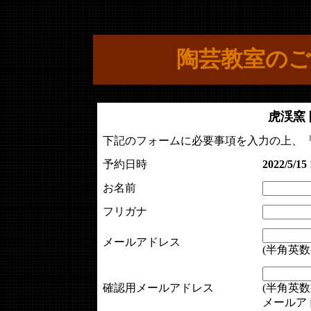
陶芸教室のご
虎渓窯
下記のフォームに必要事項を入力の上、
予約日時
2022/5/15 
お名前
フリガナ
メールアドレス
(半角英数
確認用メールアドレス
(半角英数
メールア