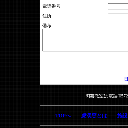
電話番号
住所
備考
陶芸教室は電話(0572
TOPへ
虎渓窯とは
施設