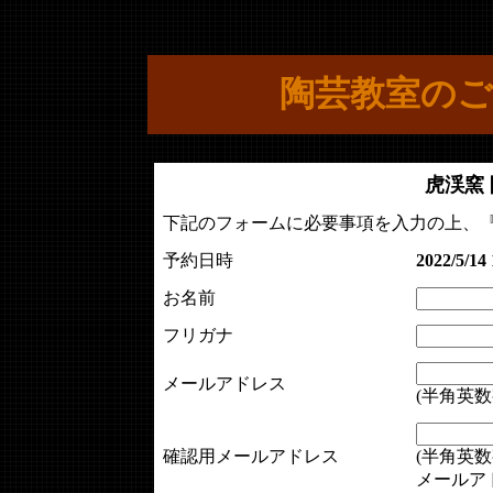
陶芸教室のご
虎渓窯
下記のフォームに必要事項を入力の上、
予約日時
2022/5/14 
お名前
フリガナ
メールアドレス
(半角英数
確認用メールアドレス
(半角英数
メールア